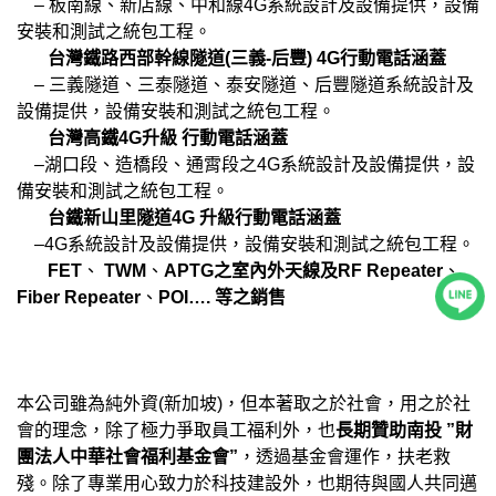
– 板南線、新店線、中和線4G系統設計及設備提供，設備
安裝和測試之統包工程。
台灣鐵路西部幹線隧道(三義-后豐) 4G
行動電話涵蓋
– 三義隧道、三泰隧道、泰安隧道、后豐隧道系統設計及
設備提供，設備安裝和測試之統包工程。
台灣高鐵
4G升級 行動電話涵蓋
–湖口段、造橋段、通霄段之4G系統設計及設備提供，設
備安裝和測試之統包工程。
台鐵新山里隧道
4G 升級行動電話涵蓋
–4G系統設計及設備提供，設備安裝和測試之統包工程。
FET
、
TWM
、
APTG之室內外天線及RF Repeater
、
Fiber Repeater
、
POI…. 等之銷售
本公司雖為純外資(新加坡)，但本著取之於社會，用之於社
會的理念，除了極力爭取員工福利外，也
長期贊助南投 ”財
團法人中華社會福利基金會”
，透過基金會運作，扶老救
殘。除了專業用心致力於科技建設外，也期待與國人共同邁